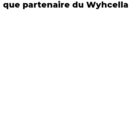
que partenaire du Wyhcella
2023 et son apport
technologique pour assurer
une connectivité optimale
durant l’événement.